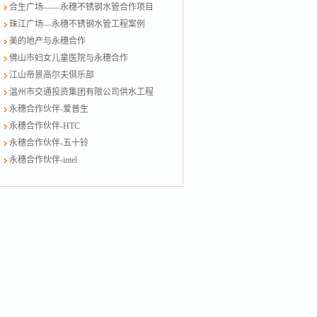
合生广场——永穗不锈钢水管合作项目
珠江广场—永穗不锈钢水管工程案例
美的地产与永穗合作
佛山市妇女儿童医院与永穗合作
江山帝景高尔夫俱乐部
温州市交通投资集团有限公司供水工程
永穗合作伙伴-爱普生
永穗合作伙伴-HTC
永穗合作伙伴-五十铃
永穗合作伙伴-intel