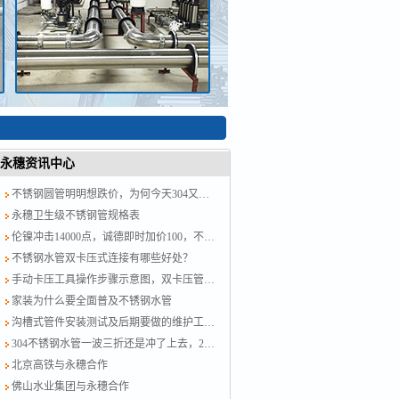
永穗资讯中心
不锈钢圆管明明想跌价，为何今天304又涨了？涨就对了，计划跟不上变化
永穗卫生级不锈钢管规格表
伦镍冲击14000点，诚德即时加价100，不锈钢水管厂家跟紧了别掉队！
不锈钢水管双卡压式连接有哪些好处？
手动卡压工具操作步骤示意图，双卡压管件链接方法图示
家装为什么要全面普及不锈钢水管
沟槽式管件安装测试及后期要做的维护工作？
304不锈钢水管一波三折还是冲了上去，201跟着节奏走，今日板卷市场涨50-100
北京高铁与永穗合作
佛山水业集团与永穗合作