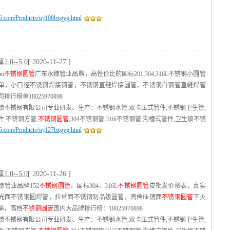
16.com/Products/wj108bxgyg.html
.0--5.0
[ 2020-11-27 ]
m
不锈钢圆管
广东永穗管业品牌，高性价比的国标201,304,316L不锈钢小圆管
单，小口径不锈钢焊接钢管，不锈钢直缝焊接圆管，不锈钢白钢管直缝焊管
行榜单18025970898
穗不锈钢有限公司专业研发、生产：不锈钢水管,双卡压式管件,不锈钢卫生管,
,不锈钢方管,
不锈钢圆管
,304不锈钢管,316l不锈钢管,沟槽式管件,卫生级不锈
16.com/Products/wj127bxgyg.html
锈钢工业流体管,不锈钢管厂家
[查看]
.0--5.0
[ 2020-11-26 ]
穗管业品牌152
不锈钢圆管
，国标304、316L
不锈钢圆管
皮批发价格表，真实
光面不锈钢圆焊管，拉丝面不锈钢制品级圆管，高档8k镜面
不锈钢圆管
下火
单，高档
不锈钢圆管
国内大品牌排行榜：18025970898
穗不锈钢有限公司专业研发、生产：不锈钢水管,双卡压式管件,不锈钢卫生管,