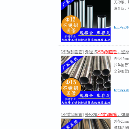
无砂眼、焊缝
造企业，小
http://ys3
[
不锈钢圆管
]
外径15
不锈钢圆管
，壁厚0.
外径15m
拉丝圆管
全部现货
http://ys3
[
不锈钢圆管
]
外径20
不锈钢圆管
，壁厚0.
外径20m
械制品配