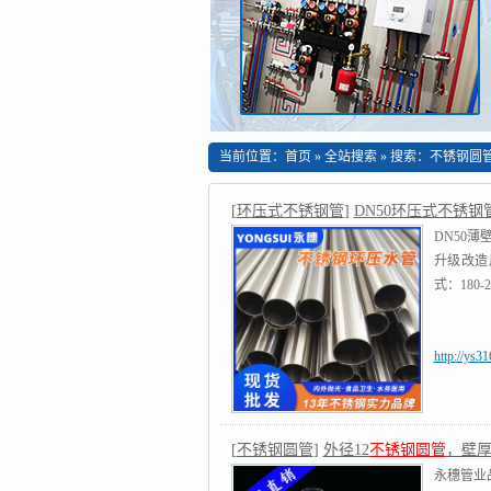
当前位置：
首页
»
全站搜索
» 搜索：不锈钢圆
[
环压式不锈钢管
]
DN50环压式不锈钢
DN50
升级改造
式：180-25
http://ys3
[
不锈钢圆管
]
外径12
不锈钢圆管
，壁厚0.
永穗管业