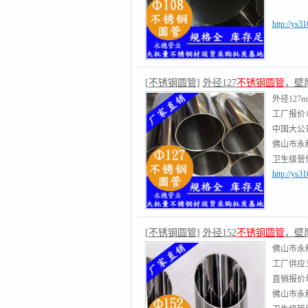
http://ys3
[
不锈钢圆管
]
外径127
不锈钢圆管
，壁厚1
外径127m
工厂报价
中国大公司排
佛山市永
卫生级管件
http://ys3
钢管,不
[
不锈钢圆管
]
外径152
不锈钢圆管
，壁厚1
佛山市永
工厂供应
直销报价
佛山市永