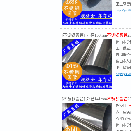
卫生级管件
http://ys
钢管,不
[
不锈钢圆管
]
外径159mm
不锈钢圆管
2
佛山市永
工厂供应
直销报价
佛山市永
卫生级管件
http://ys
钢管,不
[
不锈钢圆管
]
外径141mm
不锈钢圆管
2
外径141
表，装潢
牌排行榜：1
佛山市永