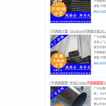
不锈钢管
钢管,不
http://ys
不锈钢圆
[
不锈钢方管
]
10x10mm不锈钢方管201，
广东永穗品
送货上门
钢方形管材
不锈钢管
钢管,不
http://ys
不锈钢圆
[
不锈钢圆管
]
外径219mm
不锈钢圆管
2
广东永穗
单，30
18025970
佛山市永