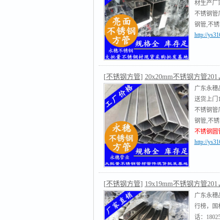
材生产厂家电
不锈钢管
钢管,不
http://ys
不锈钢圆
[
不锈钢方管
]
20x20mm不锈钢方管201，
广东永穗品
送货上门18
不锈钢管
钢管,不
不锈钢圆
http://ys
[
不锈钢方管
]
19x19mm不锈钢方管201，
广东永穗品
行榜，国
话：18025