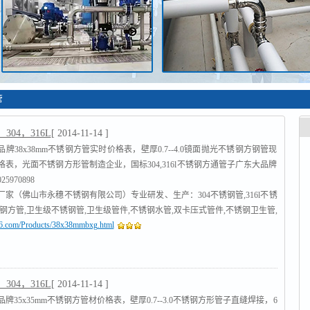
管
304，316L
[ 2014-11-14 ]
牌38x38mm不锈钢方管实时价格表，壁厚0.7--4.0镜面抛光不锈钢方钢管现
格表，光面不锈钢方形管制造企业，国标304,316l不锈钢方通管子广东大品牌
5970898
厂家（佛山市永穗不锈钢有限公司）专业研发、生产：304不锈钢管,316l不锈
锈钢方管,卫生级不锈钢管,卫生级管件,不锈钢水管,双卡压式管件,不锈钢卫生管,
316.com/Products/38x38mmbxg.html
管
,沟槽式管件,不锈钢工业流体管
[查看]
304，316L
[ 2014-11-14 ]
牌35x35mm不锈钢方管材价格表，壁厚0.7--3.0不锈钢方形管子直缝焊接，6