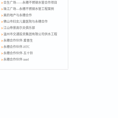
合生广场——永穗不锈钢水管合作项目
珠江广场—永穗不锈钢水管工程案例
美的地产与永穗合作
佛山市妇女儿童医院与永穗合作
江山帝景高尔夫俱乐部
温州市交通投资集团有限公司供水工程
永穗合作伙伴-爱普生
永穗合作伙伴-HTC
永穗合作伙伴-五十铃
永穗合作伙伴-intel