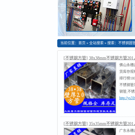
当前位置：
首页
»
全站搜索
» 搜索：不锈钢圆
[
不锈钢方管
]
38x38mm不锈钢方管201，
佛山永穗品
货库存规
排行榜1802
不锈钢管
钢管,不
http://ys
不锈钢圆
[
不锈钢方管
]
35x35mm不锈钢方管201，
广东永穗品