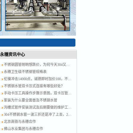
永穗资讯中心
不锈钢圆管明明想跌价，为何今天304又涨了？涨就对了，计划跟不上变化
永穗卫生级不锈钢管规格表
伦镍冲击14000点，诚德即时加价100，不锈钢水管厂家跟紧了别掉队！
不锈钢水管双卡压式连接有哪些好处？
手动卡压工具操作步骤示意图，双卡压管件链接方法图示
家装为什么要全面普及不锈钢水管
沟槽式管件安装测试及后期要做的维护工作？
304不锈钢水管一波三折还是冲了上去，201跟着节奏走，今日板卷市场涨50-100
北京高铁与永穗合作
佛山水业集团与永穗合作