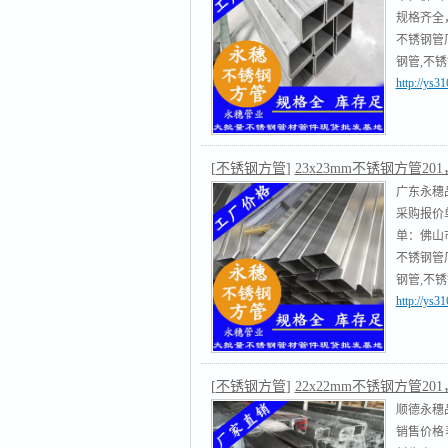
规格齐全，
不锈钢管
钢管,不
http://ys
不锈钢圆
[
不锈钢方管
]
23x23mm不锈钢方管201，
广东永穗品
采购报价
单：佛山市
不锈钢管
钢管,不
http://ys
不锈钢圆
[
不锈钢方管
]
22x22mm不锈钢方管201，
顺德永穗品
销售价格