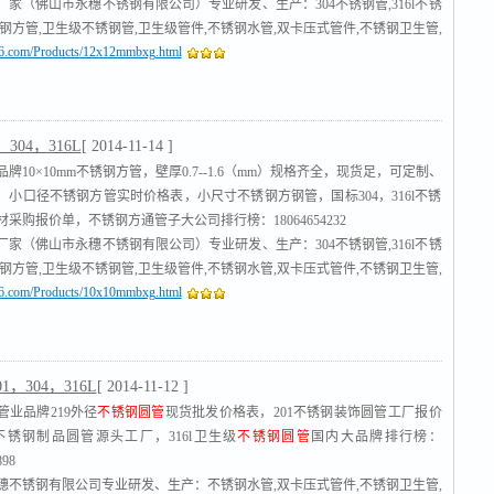
厂家（佛山市永穗不锈钢有限公司）专业研发、生产：304不锈钢管,316l不锈
锈钢方管,卫生级不锈钢管,卫生级管件,不锈钢水管,双卡压式管件,不锈钢卫生管,
316.com/Products/12x12mmbxg.html
管
,沟槽式管件,不锈钢工业流体管
[查看]
304，316L
[ 2014-11-14 ]
牌10×10mm不锈钢方管，壁厚0.7--1.6（mm）规格齐全，现货足，可定制、
，小口径不锈钢方管实时价格表，小尺寸不锈钢方钢管，国标304，316l不锈
采购报价单，不锈钢方通管子大公司排行榜：18064654232
厂家（佛山市永穗不锈钢有限公司）专业研发、生产：304不锈钢管,316l不锈
锈钢方管,卫生级不锈钢管,卫生级管件,不锈钢水管,双卡压式管件,不锈钢卫生管,
316.com/Products/10x10mmbxg.html
管
,沟槽式管件,不锈钢工业流体管
[查看]
01，304，316L
[ 2014-11-12 ]
管业品牌219外径
不锈钢圆管
现货批发价格表，201不锈钢装饰圆管工厂报价
4不锈钢制品圆管源头工厂，316l卫生级
不锈钢圆管
国内大品牌排行榜：
898
穗不锈钢有限公司专业研发、生产：不锈钢水管,双卡压式管件,不锈钢卫生管,