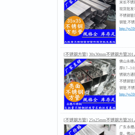
米长不锈
现货批发不
不锈钢管
钢管,不
http://ys
不锈钢圆
[
不锈钢方管
]
30x30mm不锈钢方管201，
佛山永穗
厚0.7-
锈钢方通管
不锈钢管
钢管,不
http://ys
不锈钢圆
[
不锈钢方管
]
25x25mm不锈钢方管201，
广东永穗品
单，佛山