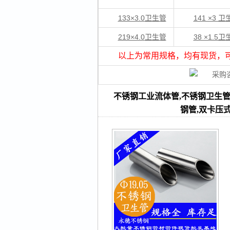
133×3.0
卫生管
141 ×3 
219×4.0
卫生管
38 ×1.5
以上为常用规格，均有现货，
不锈钢工业流体管,不锈钢卫生管,卫
钢管,双卡压