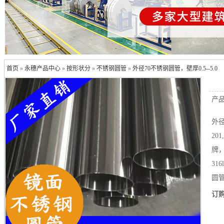
首页
»
永穗产品中心
»
按形状分
»
不锈钢圆管
»
外径70不锈钢圆管，壁厚0.5--5.0
产
外
20
牌
31
圆管
订