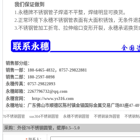
我们保证做到
1.永穗牌不锈钢管子焊道不平整，焊缝明显可换货。
2.正常环境下永穗不锈钢管表面有大面积锈蚀，无条件退
3.不锈钢管加工折弯、拉伸缩口变形开裂，永穗承诺换
销售部分组：
销售一部：180-6465-4832
，
0757-29822881
销售二部：180-2597-0898
永穗传真：0757-29822093
永穗邮箱：2267796732@qq.com
永穗官网： http://www.ys316.com
永穗地址：广东佛山市顺德区陈村镇金锠国际金属交易广场B3座47-48
70不锈钢圆管
sus304不锈钢圆管
永穗不锈钢圆管
不锈钢装饰圆管
不锈钢制
采购：外径70不锈钢圆管，壁厚0.5--5.0
*
联系人：