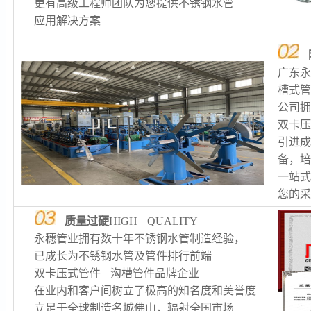
更有高级工程师团队为您提供不锈钢水管
应用解决方案
广东
槽式
公司
双卡
引进
备，
一站
您的
质量过硬
HIGH QUALITY
永穗管业拥有数十年不锈钢水管制造经验，
已成长为不锈钢水管及管件排行前端
双卡压式管件 沟槽管件品牌企业
在业内和客户间树立了极高的知名度和美誉度
立足于全球制造名城佛山，辐射全国市场