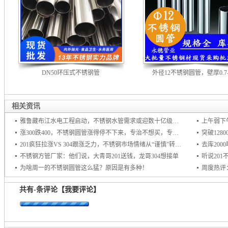
DN50环压式不锈钢管
外径12不锈钢圆管，壁厚0.7--
相关资讯
雅鲁藏布江水电工程启动，不锈钢水管需求或迎数十亿级增量市场
上午弱下
涨300跌400，不锈钢圆管涨得停不下来，专治不想买，专杀不敢买！
201疯狂拉涨VS 304跟涨乏力，不锈钢市场情绪从“谨慎”转向“追涨
去库20
不锈钢方管厂家：他们说，大青哥201送钱，龙哥304想接单
听说20
为啥周一的不锈钢圆管这么猛？原因是有多种！
周度热评
共有
-
条评论
【我要评论】