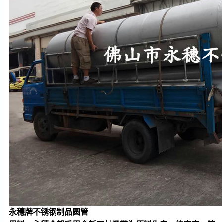
永穗牌不锈钢
制品
圆
管