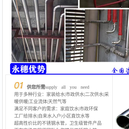
供您所需
supply all you need
用于多种行业：家装给水|市政供水|二次供水
|采
暖供暖
|工业流体|天然气等
满足不同客户的需求：家庭饮水|市政环保
工厂给排水
|自来水入户|小区直饮水等
超高性价比的不锈钢水管，卫生级管件产品