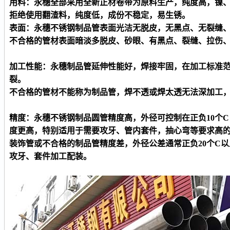
用料：永穗全部采用全新正材卷带为原料生产，纯度高，镍
拒绝使用翻渣料，纯度低，成份不稳定，易生锈。
表面：永穗不锈钢制品管表面光洁无脱皮，无黑点、无裂缝
不合格的管材表面暗淡多脱皮、砂眼、有黑点、裂缝、拉伤
加工性能：永穗制品管延伸性能好，焊接牢固，在加工标准
裂。
不合格的管材不能称为制品管，焊不透或焊太透无法深加工
精度：永穗不锈钢制品
圆
管精度高，外径可控制在正负
10个
度更高，特别适用于需要攻牙、管内套件，抽心弯等要求高
装饰管或不合格的制品管精度差，外径公差通常正负
20个C
攻牙、套件加工配装。