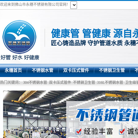
欢迎来到佛山市永穗不锈钢有限公司官网！
健康管 管健康 源自
匠心铸造品牌 守护管道水质 永穗
永穗首页
不锈钢水管
双卡压式管件
不锈钢卫生管
热门关键词：
304不锈钢水管
双卡压式管件
不锈钢卫生管
316L不锈钢水管
卫生级