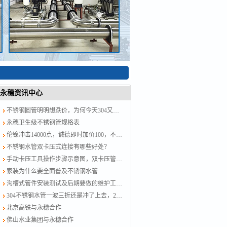
永穗资讯中心
不锈钢圆管明明想跌价，为何今天304又涨了？涨就对了，计划跟不上变化
永穗卫生级不锈钢管规格表
伦镍冲击14000点，诚德即时加价100，不锈钢水管厂家跟紧了别掉队！
不锈钢水管双卡压式连接有哪些好处？
手动卡压工具操作步骤示意图，双卡压管件链接方法图示
家装为什么要全面普及不锈钢水管
沟槽式管件安装测试及后期要做的维护工作？
304不锈钢水管一波三折还是冲了上去，201跟着节奏走，今日板卷市场涨50-100
北京高铁与永穗合作
佛山水业集团与永穗合作