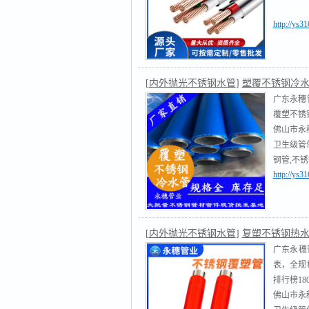
http://ys3
[
内外抛光不锈钢水管
]
塑覆不锈钢冷
广东永穗
覆塑不锈钢
佛山市永
卫生级管件
钢管,不
http://ys3
[
内外抛光不锈钢水管
]
复塑不锈钢热
广东永穗
表，全规
排行榜1802
佛山市永