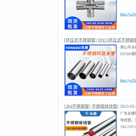
http://ys3
[
环压式不锈钢管
]
DN15环压式不锈钢
佛山市永
DN300
http://ys3
[
304不锈钢管
]
不锈钢穿线管
[ 2023-03-
广东永穗
电线管，
180-2597-