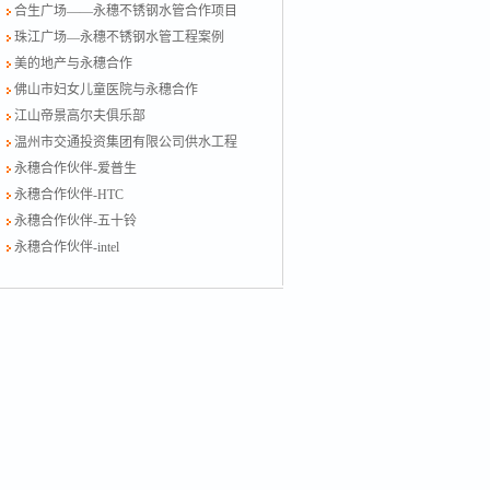
合生广场——永穗不锈钢水管合作项目
珠江广场—永穗不锈钢水管工程案例
美的地产与永穗合作
佛山市妇女儿童医院与永穗合作
江山帝景高尔夫俱乐部
温州市交通投资集团有限公司供水工程
永穗合作伙伴-爱普生
永穗合作伙伴-HTC
永穗合作伙伴-五十铃
永穗合作伙伴-intel