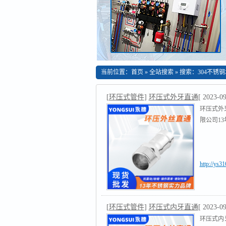
当前位置：
首页
»
全站搜索
» 搜索：304不锈
[
环压式管件
]
环压式外牙直通
[ 2023-09
环压式外
限公司13
http://ys3
[
环压式管件
]
环压式内牙直通
[ 2023-09
环压式内