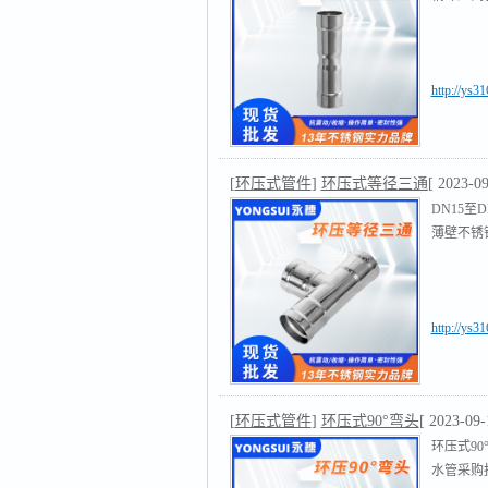
http://ys3
[
环压式管件
]
环压式等径三通
[ 2023-09
DN15
薄壁不锈钢
http://ys3
[
环压式管件
]
环压式90°弯头
[ 2023-09-
环压式9
水管采购报