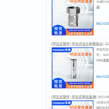
304和3
看]
http://ys3
[
环压式管件
]
环压式法兰转换接头
[ 20
环压式法
件，30
0898
[查看
http://ys3
[
环压式管件
]
环压式等径直通
[ 2023-09
4分至4
钢环压式管