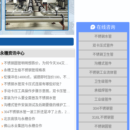
在线咨询
不锈钢水管
双卡压式管件
永穗资讯中心
不锈钢卫生管
不锈钢圆管明明想跌价，为何今天304又涨了？涨就对了，计划跟不上变化
沟槽式管件
永穗卫生级不锈钢管规格表
不锈钢工业流体管
伦镍冲击14000点，诚德即时加价100，不锈钢水管厂家跟紧了别掉队！
卫生级管件
不锈钢水管双卡压式连接有哪些好处？
承插焊管件
手动卡压工具操作步骤示意图，双卡压管件链接方法图示
家装为什么要全面普及不锈钢水管
工业级管件
沟槽式管件安装测试及后期要做的维护工作？
304不锈钢管
304不锈钢水管一波三折还是冲了上去，201跟着节奏走，今日板卷市场涨50-100
316L不锈钢管
北京高铁与永穗合作
佛山水业集团与永穗合作
不锈钢圆管