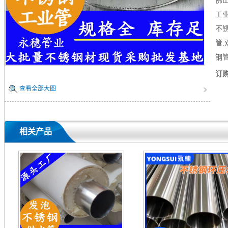
佛
工
不锈
管
钢
订
查看全部大图
相关产品