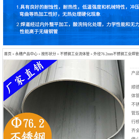
首页
»
永穗产品中心
»
按形状分
»
不锈钢工业流体管
»
外径76.2mm不锈钢工业焊
产
顺
体管
不
管
行
齐全