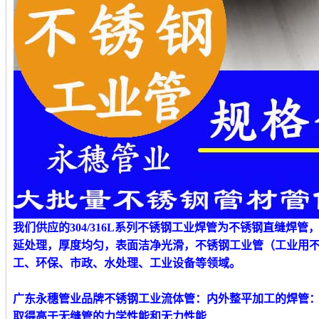
我们供应的
304/316L系列不锈钢
工业
焊管为不锈钢直缝焊管
延处理，厚度均匀，表面洁净光滑
，
不锈钢工业管（工业用
工、环保、市政、水处理、工业设备等领域。
广东永穗管业品牌不锈钢工业流体管
：内外整平加工的焊管
取得高于无缝管的力学性能和无力性能