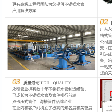
更有高级工程师团队为您提供不锈钢水管
应用解决方案
广东
槽式
公司
双卡
引进
备，
一站
您的
质量过硬
HIGH QUALITY
永穗管业拥有数十年不锈钢水管制造经验，
已成长为不锈钢水管及管件排行前端
双卡压式管件 沟槽管件品牌企业
在业内和客户间树立了极高的知名度和美誉度