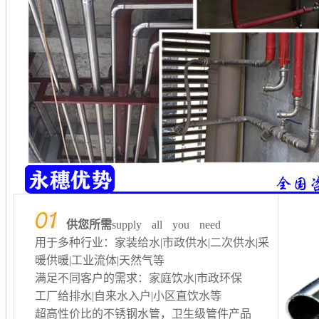
供您所需
supply all you need
用于多种行业：家装给水|市政供水|二次供水
|采
暖供暖
|工业流体|天然气等
满足不同客户的需求：家庭饮水|市政环保
工厂给排水
|自来水入户|小区直饮水等
超高性价比的不锈钢水管，卫生级管件产品