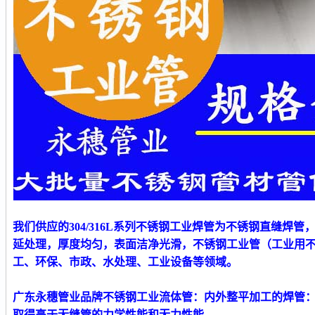
我们供应的
304/316L系列不锈钢
工业
焊管为不锈钢直缝焊管
延处理，厚度均匀，表面洁净光滑
，
不锈钢工业管（工业用
工、环保、市政、水处理、工业设备等领域。
广东永穗管业品牌不锈钢工业流体管
：内外整平加工的焊管
取得高于无缝管的力学性能和无力性能