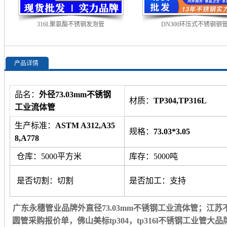
316L聚氨酯不锈钢发泡管
DN300环压式不锈钢钢
产品详情
品名：
外径73.03mm不锈钢
材质：
TP304,TP316L
工业流体管
生产标准：
ASTM A312,A35
规格：
73.03*3.05
8,A778
仓库：5000平方米
库存：5000吨
是否切割：切割
是否加工：支持
广东永穗管业品牌外直径73.03mm不锈钢工业流体管；江
圆管采购报价单，佛山美标tp304，tp316l不锈钢工业