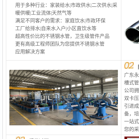
用于多种行业：家装给水|市政供水|二次供水
|采
暖供暖
|工业流体|天然气等
满足不同客户的需求：家庭饮水|市政环保
工厂给排水
|自来水入户|小区直饮水等
超高性价比的不锈钢水管，卫生级管件产品
更有高级工程师团队为您提供不锈钢水管
应用解决方案
广东
槽式
公司
双卡
引进
备，
一站
您的