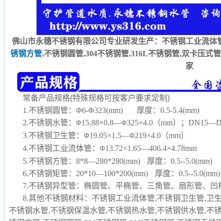
佛山市永穗不锈钢有限公司专业研发生产：不锈钢工业流体管
锈钢方管
,不锈钢圆管,304不锈钢管,316L不锈钢管,双卡压
家
常备产品规格(特殊规格可按客户要求定制)
1.不锈钢圆管：Φ6-Φ323(mm) 厚度：0.5-5.4(mm)
2.不锈钢水管：
15.88×0.8—
325×4.0（mm）；DN15—D
Φ
Φ
3.不锈钢卫生管：
19.05×1.5—
219×4.0（mm）
Φ
Φ
4.不锈钢工业流体管：
13.72×1.65—406.4×4.78mm
Φ
5.不锈钢方管：8*8—280*280(mm) 厚度：0.5--5.0(mm)
6.不锈钢矩管：20*10—100*200(mm) 厚度：0.5--5.0(mm)
7.不锈钢异型管：椭圆管、平椭管、三角管、扇形管、
8.其他不锈钢材料：不锈钢工业流体管,不锈钢卫生管,卫
不锈钢水管,不锈钢保温水管,不锈钢热水管,不锈钢供水管,不