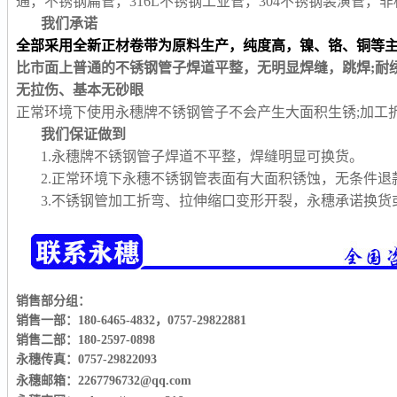
通，不锈钢扁管，316L不锈钢工业管，304不锈钢装潢管
我们承诺
全部采用全新正材卷带为原料生产，纯度高，镍、铬、铜等
比市面上普通的不锈钢管子焊道平整，无明显焊缝，跳焊;耐
无拉伤、基本无砂眼
正常环境下使用永穗牌不锈钢管子不会产生大面积生锈;加工
我们保证做到
1.永穗牌不锈钢管子焊道不平整，焊缝明显可换货。
2.正常环境下永穗不锈钢管表面有大面积锈蚀，无条件退
3.不锈钢管加工折弯、拉伸缩口变形开裂，永穗承诺换
销售部分组：
销售一部：180-6465-4832
，
0757-29822881
销售二部：180-2597-0898
永穗传真：0757-29822093
永穗邮箱：2267796732@qq.com