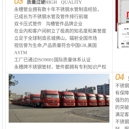
质量过硬
HIGH QUALITY
永穗管业拥有数十年不锈钢水管制造经验，
已成长为不锈钢水管及管件排行前端
双卡压式管件 沟槽管件品牌企业
在业内和客户间树立了极高的知名度和美誉度
立足于全球制造名城佛山，辐射全国市场
视信誉为生命,产品质量符合中国GB,美国
ASTM
工厂已通过ISO9001国际质量体系认证
永穗牌不锈钢管材，管件都拥有专利知识产权
不锈
有保
强烈
的突
满足客
不锈
好、服