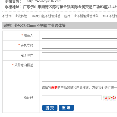
永穗官网： http://www.ys316.com
永穗地址：广东佛山市顺德区陈村镇金锠国际金属交易广场B3座47-48
不锈钢工业流体管
304大口径不锈钢焊管
医疗工业不锈钢焊管销售
316L不
采购：外径73.03mm不锈钢工业流体管
*
联系人：
*
手机号码：
电子邮件：
*
采购意向描述：
请填写
采购
的产品数量和产品描述，方便我们进行统
验证码：