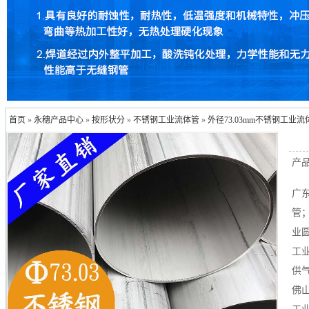
首页
»
永穗产品中心
»
按形状分
»
不锈钢工业流体管
»
外径73.03mm不锈钢工业流
产
广
管
业圆
工
供气
佛