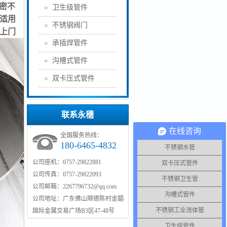
精密不
卫生级管件
适用
不锈钢阀门
货上门
承插焊管件
沟槽式管件
双卡压式管件
联系永穗
在线咨询
全国服务热线：
180-6465-4832
不锈钢水管
公司座机：0757-29822881
双卡压式管件
公司传真：0757-29822093
不锈钢卫生管
公司邮箱：2267796732@qq.com
沟槽式管件
公司地址：广东佛山顺德陈村金錩
不锈钢工业流体管
国际金属交易广场B3区47-48号
卫生级管件